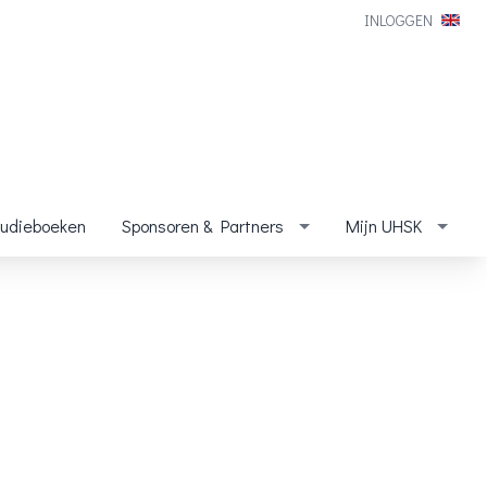
INLOGGEN
tudieboeken
Sponsoren & Partners
Mijn UHSK