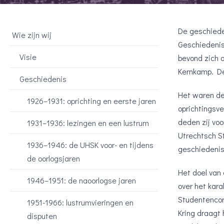
De geschieden
Wie zijn wij
Geschiedenis 
Visie
bevond zich 
Kernkamp. De
Geschiedenis
Het waren de
1926–1931: oprichting en eerste jaren
oprichtingsv
deden zij voo
1931–1936: lezingen en een lustrum
Utrechtsch S
1936–1946: de UHSK voor- en tijdens
geschiedenis
de oorlogsjaren
Het doel van 
1946–1951: de naoorlogse jaren
over het kara
Studentencorp
1951-1966: lustrumvieringen en
Kring draagt 
disputen