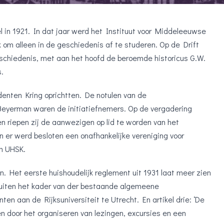
el in 1921. In dat jaar werd het Instituut voor Middeleeuwse
 om alleen in de geschiedenis af te studeren. Op de Drift
eschiedenis, met aan het hoofd de beroemde historicus G.W.
.
enten Kring oprichtten. De notulen van de
 Beyerman waren de initiatiefnemers. Op de vergadering
en riepen zij de aanwezigen op lid te worden van het
 er werd besloten een onafhankelijke vereniging voor
am UHSK.
. Het eerste huishoudelijk reglement uit 1931 laat meer zien
s, buiten het kader van der bestaande algemeene
en aan de Rijksuniversiteit te Utrecht. En artikel drie: ‘De
en door het organiseren van lezingen, excursies en een