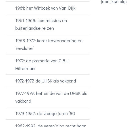
jaarlijkse a
1961: het Witboek van Van Dijk
1961-1968: commissies en
buitenlandse reizen
1968-1972: karakterverandering en
‘revolutie’
1972: de promotie van G.B.J.
Hiltermann
1972-1977: de UHSK als vakbond
1977-1979: het einde van de UHSK als
vakbond
1979-1982: de vroege jaren ’80
1982-1992: de vereniging recht haar