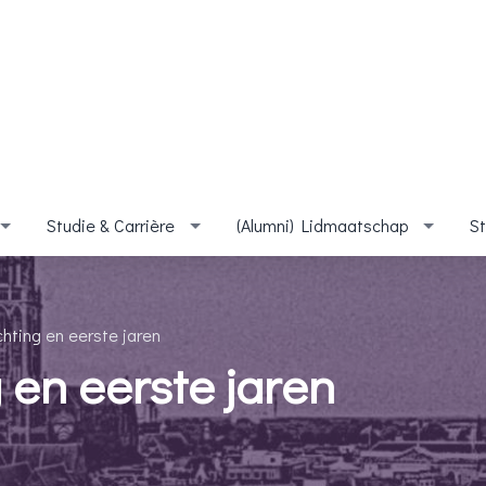
Studie & Carrière
(Alumni) Lidmaatschap
S
chting en eerste jaren
 en eerste jaren