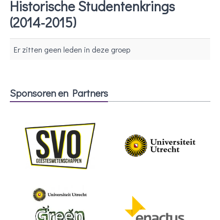
Historische Studentenkrings
(2014-2015)
Er zitten geen leden in deze groep
Sponsoren en Partners