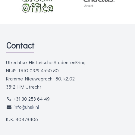
Contact
Utrechtse Historische StudentenKring
NL45 TRIO 0379 4550 80
Kromme Nieuwegracht 80, k2.02
3512 HM Utrecht
+31 30 253 64 49
info@uhsk.nl
KvK: 40479406