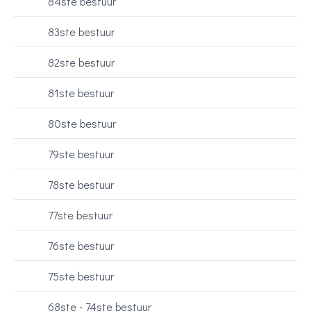
84ste bestuur
83ste bestuur
82ste bestuur
81ste bestuur
80ste bestuur
79ste bestuur
78ste bestuur
77ste bestuur
76ste bestuur
75ste bestuur
68ste - 74ste bestuur