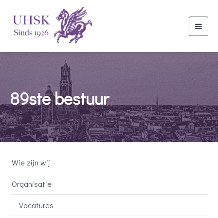
Toggl
navig
89ste bestuur
Wie zijn wij
Organisatie
Vacatures