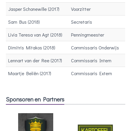
Jasper Schonewille (2017)
Voorzitter
Sam Bus (2018)
Secretaris
Livia Teresa van Agt (2018)
Penningmeester
Dimitris Mitakos (2018)
Commissaris Onderwijs
Lennart van der Ree (2017)
Commissaris Intern
Maartje Beliën (2017)
Commissaris Extern
Sponsoren en Partners