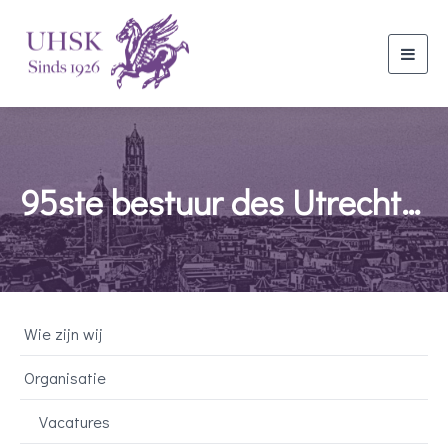
Toggl
navig
95ste bestuur des Utrechtse Historische Studentenkrings (2020-2021)
Wie zijn wij
Organisatie
Vacatures