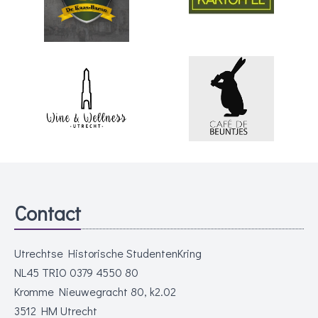
Contact
Utrechtse Historische StudentenKring
NL45 TRIO 0379 4550 80
Kromme Nieuwegracht 80, k2.02
3512 HM Utrecht