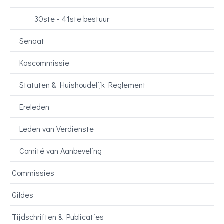
30ste - 41ste bestuur
Senaat
Kascommissie
Statuten & Huishoudelijk Reglement
Ereleden
Leden van Verdienste
Comité van Aanbeveling
Commissies
Gildes
Tijdschriften & Publicaties