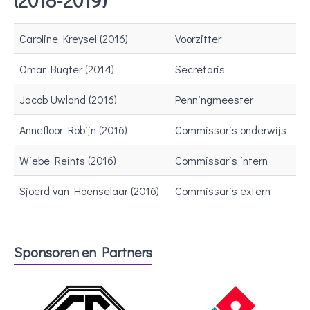
Caroline Kreysel (2016)
Voorzitter
Omar Bugter (2014)
Secretaris
Jacob Uwland (2016)
Penningmeester
Annefloor Robijn (2016)
Commissaris onderwijs
Wiebe Reints (2016)
Commissaris intern
Sjoerd van Hoenselaar (2016)
Commissaris extern
Sponsoren en Partners